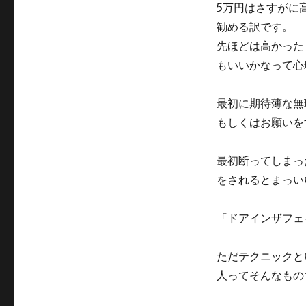
る
5万円はさすがに
超
勧める訳です。
簡
単
先ほどは高かった
で
もいいかなって心
最
速
な
最初に期待薄な無
方
もしくはお願いを
法
に
最初断ってしまっ
をされるとまっい
「ドアインザフェ
ただテクニックと
人ってそんなもの