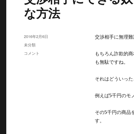
な方法
投
2016年2月6日
交渉相手に無理難
稿
カ
未分類
日:
テ
交
コメント
もちろん詐欺的商
ゴ
渉
も無駄ですね。
リ
相
ー
手
に
それはどういった
で
き
例えば5千円のモ
る
奴
と
その5千円の商品
思
す。
わ
れ